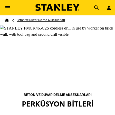
Skip to main content
Breadcrumb
Search
Beton ve Duvar Delme Aksesuarları
Home
BETON VE DUVAR DELME AKSESUARLARI
PERKÜSYON BITLERI