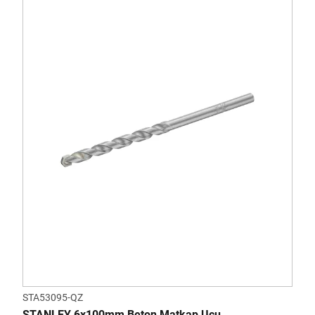
STA53095-QZ
STANLEY 6x100mm Beton Matkap Ucu