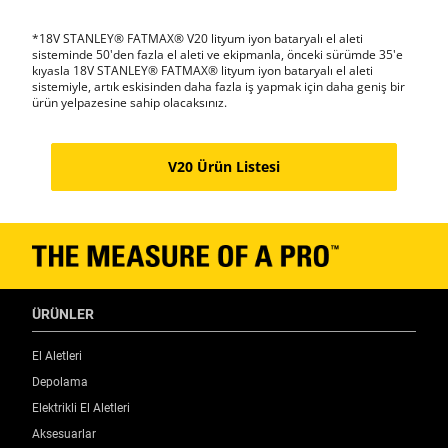
*18V STANLEY® FATMAX® V20 lityum iyon bataryalı el aleti
sisteminde 50'den fazla el aleti ve ekipmanla, önceki sürümde 35'e
kıyasla 18V STANLEY® FATMAX® lityum iyon bataryalı el aleti
sistemiyle, artık eskisinden daha fazla iş yapmak için daha geniş bir
ürün yelpazesine sahip olacaksınız.
V20 Ürün Listesi
ÜRÜNLER
El Aletleri
Depolama
Elektrikli El Aletleri
Aksesuarlar