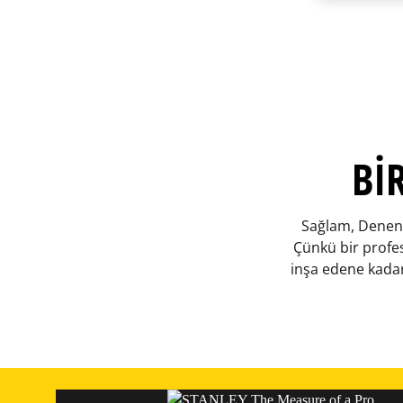
BI
Sağlam, Denenmi
Çünkü bir profes
inşa edene kadar