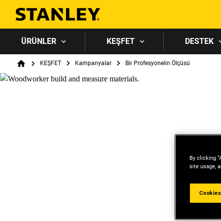
ÜRÜNLER
KEŞFET
DESTEK
Breadcrumb
KEŞFET
Kampanyalar
Bir Profesyonelin Ölçüsü
Home
By clicking “
site usage, a
Cookies