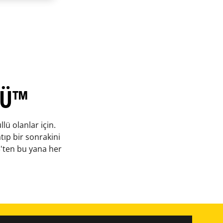
SÜ™
lü olanlar için.
tıp bir sonrakini
3'ten bu yana her