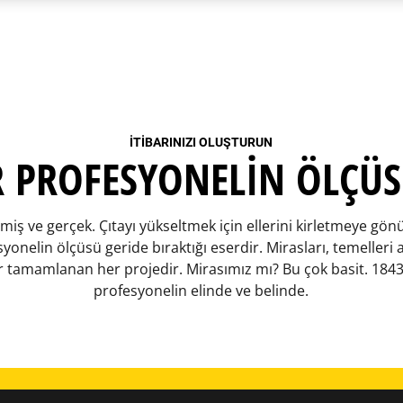
İTİBARINIZI OLUŞTURUN
R PROFESYONELIN ÖLÇÜ
ş ve gerçek. Çıtayı yükseltmek için ellerini kirletmeye gönül
yonelin ölçüsü geride bıraktığı eserdir. Mirasları, temelleri a
 tamamlanan her projedir. Mirasımız mı? Bu çok basit. 184
profesyonelin elinde ve belinde.