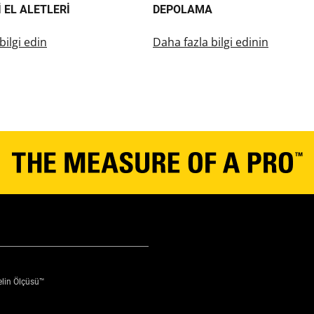
 EL ALETLERI
DEPOLAMA
bilgi edin
Daha fazla bilgi edinin
elin Ölçüsü™