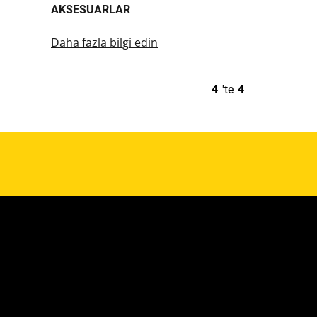
AKSESUARLAR
Daha fazla bilgi edin
4
'te
4