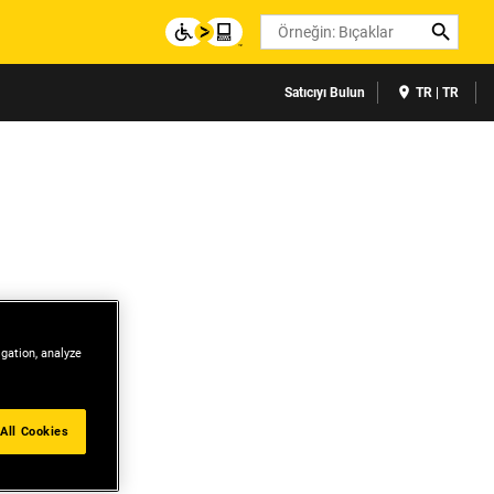
Search
Satıcıyı Bulun
TR | TR
igation, analyze
All Cookies