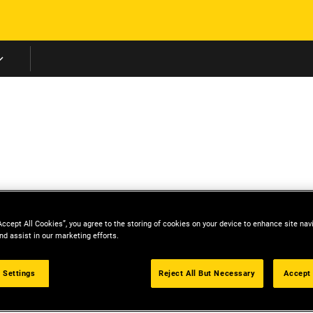
Skip to main content
Accept All Cookies”, you agree to the storing of cookies on your device to enhance site nav
nd assist in our marketing efforts.
 Settings
Reject All But Necessary
Accept 