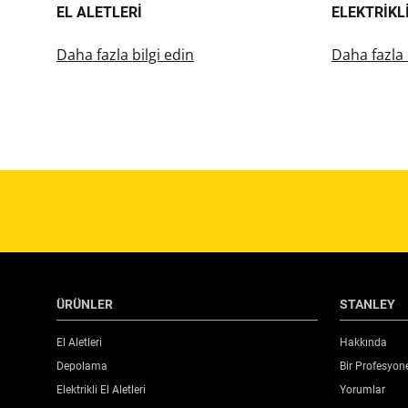
EL ALETLERI
ELEKTRIKLI
Daha fazla bilgi edin
Daha fazla 
ÜRÜNLER
STANLEY
El Aletleri
Hakkında
Depolama
Bir Profesyon
Elektrikli El Aletleri
Yorumlar