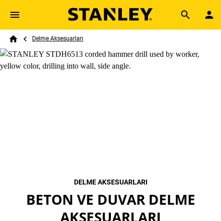
Skip to main content
Breadcrumb
Search
Delme Aksesuarları
Home
DELME AKSESUARLARI
BETON VE DUVAR DELME
AKSESUARLARI