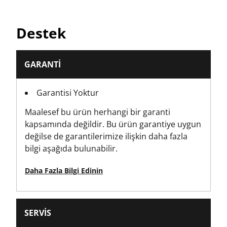
Parça Sayısı
Destek
1
Ambalaj
GARANTI
Karde
Garantisi Yoktur
Product Diameter [mm]
Maalesef bu ürün herhangi bir garanti
16
kapsamında değildir. Bu ürün garantiye uygun
değilse de garantilerimize ilişkin daha fazla
Ürün Uzunluğu [mm]
bilgi aşağıda bulunabilir.
152
Daha Fazla Bilgi Edinin
Shank / Connection
Altıgen
SERVIS
Ahşap Delme Tipi