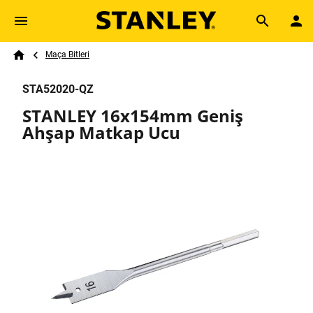
Skip to main content
Breadcrumb
Search
Maça Bitleri
Home
STA52020-QZ
STANLEY 16x154mm Geniş
Ahşap Matkap Ucu