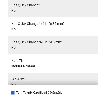
Has Quick Change?
No
Has Quick Change 1/4 in./6.35 mm?
No
Has Quick Change 3/8 in./9.5 mm?
No
Kafa Tipi
Merkez Noktası
Is it a Set?
No
Tüm Teknik Özellikleri Görüntüle
Is Nail Tough?
No