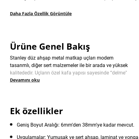
Daha Fazla Özellik Görüntüle
Ürüne Genel Bakış
Stanley düz ahşap metal matkap uçları modern
tasarımlı, diğer sert malzemeler ile bir arada ve yüksek
kalitededir. Uçların özel kafa yapısı sayesinde “delme"
Devamını oku
etkisi olmadan hızlı delme imkanı sunra. Üretimde
kullanılan temiz cnc çapak delikleri ve benzersiz uç
tasarımı, bu matkap ucunu ahşap delme için ideal
kılar.
Ek özellikler
Geniş Boyut Aralığı: 6mm'den 38mm'ye kadar mevcut.
Uygulamalar: Yumuşak ve sert ahşap, laminat ve yonga 