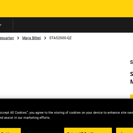
Skip to main content
esuarları
Maça Bitleri
STA52000-QZ
S
Accept All Cookies”, you agree to the storing of cookies on your device to enhance site nav
nd assist in our marketing efforts.