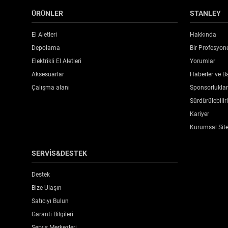
ÜRÜNLER
STANLEY
El Aletleri
Hakkında
Depolama
Bir Profesyon
Elektrikli El Aletleri
Yorumlar
Aksesuarlar
Haberler ve Ba
Çalışma alanı
Sponsorluklar 
Sürdürülebilirl
Kariyer
Kurumsal Sit
SERVİS&DESTEK
Destek
Bize Ulaşın
Satıcıyı Bulun
Garanti Bilgileri
Servis Merkezleri