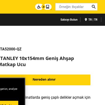
Search
Satıcıyı Bulun
TR | TR
TA52000-QZ
STANLEY 10x154mm Geniş Ahşap
Matkap Ucu
Nereden alınır
igation, analyze
Ahşap ve laminatlarda geniş çaplı delikler açmak için
ideal.