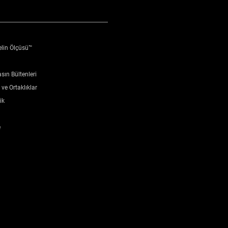
elin Ölçüsü™
sın Bültenleri
ve Ortaklıklar
ik
e