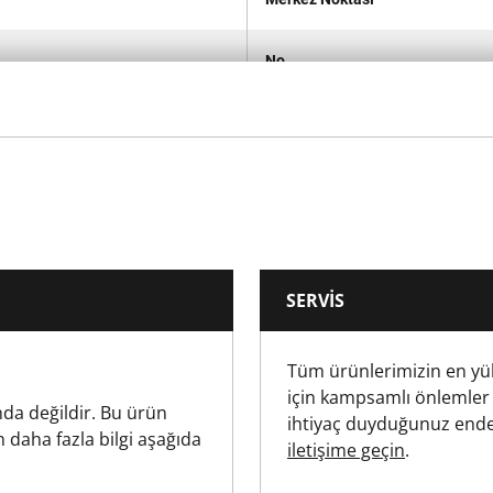
No
No
1
Karde
SERVIS
10
Tüm ürünlerimizin en yü
152
için kampsamlı önlemler
da değildir. Bu ürün
ihtiyaç duyduğunuz ende
Altıgen
n daha fazla bilgi aşağıda
iletişime geçin
.
Kürek Uçları