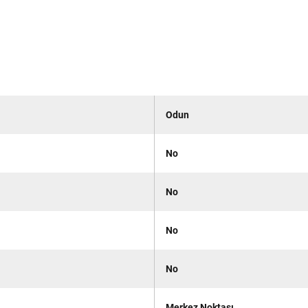
Odun
No
No
No
No
Merkez Noktası