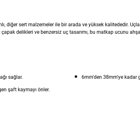
 diğer sert malzemeler ile bir arada ve yüksek kalitededir. Uçl
 çapak delikleri ve benzersiz uç tasarımı, bu matkap ucunu ahşap
ağı sağlar.
6mm'den 38mm'ye kadar gen
gen şaft kaymayı önler.