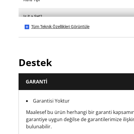
Is it a Set?
Tüm Teknik Özellikleri Görüntüle
Is Nail Tough?
Parça Sayısı
Destek
Ambalaj
GARANTI
Product Diameter [mm]
Garantisi Yoktur
Ürün Uzunluğu [mm]
Maalesef bu ürün herhangi bir garanti kapsamın
Shank / Connection
garantiye uygun değilse de garantilerimize ilişki
bulunabilir.
Ahşap Delme Tipi