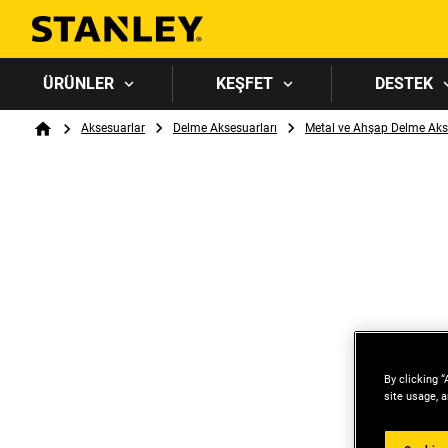
ÜRÜNLER
KEŞFET
DESTEK
Breadcrumb
Aksesuarlar
Delme Aksesuarları
Metal ve Ahşap Delme Aks
Home
By clicking “
site usage, a