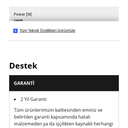
Power [W]
1600
Tüm Teknik Özellikleri Görüntüle
Ürün Ağırlığı [Kg]
10
Sound Power [dB(A)]
Destek
98
Sound Power Uncertainty [dB(A)]
GARANTI
3
2 Yıl Garanti
Sound Pressure [dB(A)]
Tüm ürünlerimizin kalitesinden eminiz ve
87
belirtilen garanti kapsamında hatalı
malzemeden ya da işçilikten kaynaklı herhangi
Sound Pressure Uncertainty [dB(A)]