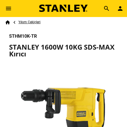
Skip to main content
Breadcrumb
Search
Yıkım Çekiçleri
Home
STHM10K-TR
STANLEY 1600W 10KG SDS-MAX
Kırıcı