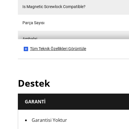
Is Magnetic Screwlock Compatible?
Parça Sayısı
Ambalaj
Tüm Teknik Özellikleri Görüntüle
Performans türü
Pozi Kafa Çapı
Destek
Ürün Yüksekliği [mm]
GARANTI
Ürün Uzunluğu [mm]
Garantisi Yoktur
Ürün Genişliği [mm]