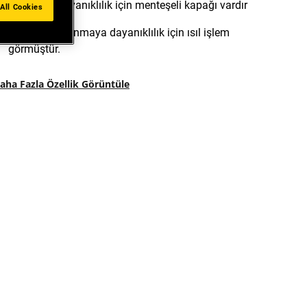
Arttırılmış dayanıklılık için menteşeli kapağı vardır
All Cookies
Kırılma ve aşınmaya dayanıklılık için ısıl işlem
görmüştür.
aha Fazla Özellik Görüntüle