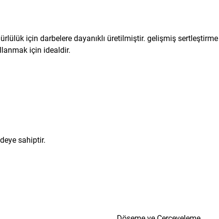
ülük için darbelere dayanıklı üretilmiştir. gelişmiş sertleştirme i
anmak için idealdir.
deye sahiptir.
Döşeme ve Çerçeveleme