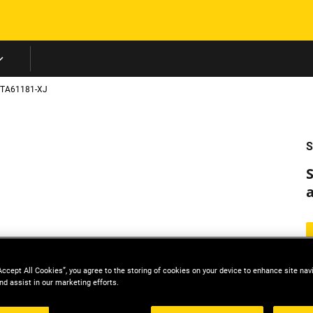
Skip to main content
TA61181-XJ
S
Accept All Cookies”, you agree to the storing of cookies on your device to enhance site nav
nd assist in our marketing efforts.