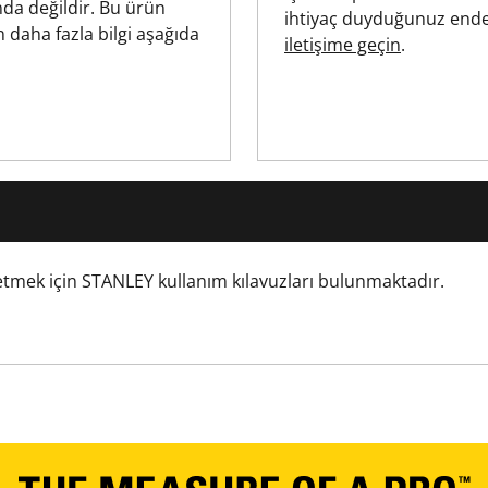
da değildir. Bu ürün
ihtiyaç duyduğunuz ende
PZ
n daha fazla bilgi aşağıda
iletişime geçin
.
ISO 1173, ISO 2351-2
m etmek için STANLEY kullanım kılavuzları bulunmaktadır.