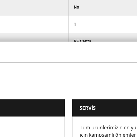
No
1
PE Çanta
Standart
PZ2
6
SERVIS
50
Tüm ürünlerimizin en yü
6
için kampsamlı önlemler