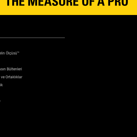
elin Ölçüsü™
sın Bültenleri
ve Ortaklıklar
ik
e