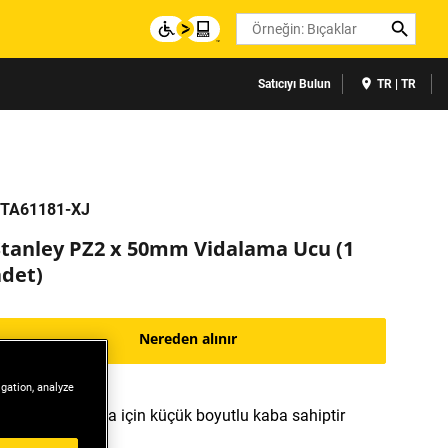
Search
Satıcıyı Bulun
TR | TR
TA61181-XJ
Stanley PZ2 x 50mm Vidalama Ucu (1
adet)
Nereden alınır
igation, analyze
Kolay saklama için küçük boyutlu kaba sahiptir