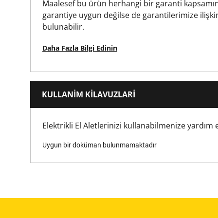
Maalesef bu ürün herhangi bir garanti kapsamın
Tornavida Kafası Tipi
garantiye uygun değilse de garantilerimize ilişki
bulunabilir.
Standards / Norms
Daha Fazla Bilgi Edinin
KULLANIM KILAVUZLARI
Elektrikli El Aletlerinizi kullanabilmenize yardı
Uygun bir doküman bulunmamaktadır