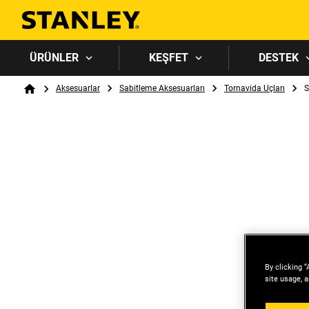
ÜRÜNLER
KEŞFET
DESTEK
Breadcrumb
Aksesuarlar
Sabitleme Aksesuarları
Tornavida Uçları
S
Home
By clicking “
site usage, a