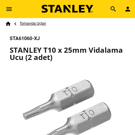
Skip to main content
Breadcrumb
Search
Tornavida Uçları
Home
STA61060-XJ
STANLEY T10 x 25mm Vidalama
Ucu (2 adet)