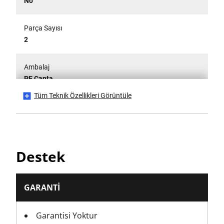
No
Parça Sayısı
2
Ambalaj
PE Çanta
Tüm Teknik Özellikleri Görüntüle
Performans türü
Standart
Ürün Yüksekliği [mm]
Destek
6
Ürün Uzunluğu [mm]
GARANTI
25
Garantisi Yoktur
Ürün Genişliği [mm]