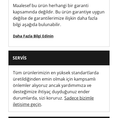
Maalesef bu ürün herhangi bir garanti
6
kapsamında değildir. Bu ürün garantiye uygun
değilse de garantilerimize ilişkin daha fazla
Tornavida Kafası Tipi
bilgi aşağıda bulunabilir.
Torks
Daha Fazla Bilgi Edinin
Torx Kafa Boyutu
T10'a uyar
SERVIS
Tüm ürünlerimizin en yüksek standartlarda
üretildiğinden emin olmak için kampsamlı
önlemler alıyoruz ancak yardımımıza ve
desteğimize ihtiyaç duyduğunuz ender
durumlarda, sizi koruruz.
Sadece bizimle
iletişime geçin
.