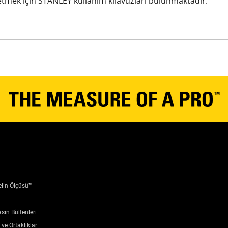
m etmek için STANLEY kullanım kılavuzları bulunmaktadır.
elin Ölçüsü™
sın Bültenleri
ve Ortaklıklar