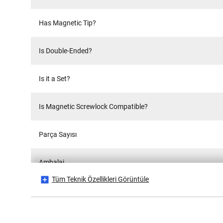
Has Magnetic Tip?
Is Double-Ended?
Is it a Set?
Is Magnetic Screwlock Compatible?
Parça Sayısı
Ambalaj
Tüm Teknik Özellikleri Görüntüle
Performans türü
Ürün Yüksekliği [mm]