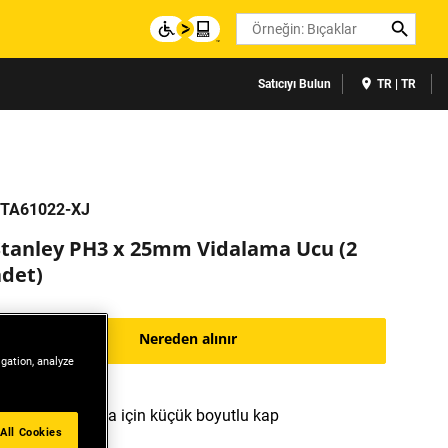
Search
Satıcıyı Bulun
TR | TR
TA61022-XJ
Stanley PH3 x 25mm Vidalama Ucu (2
adet)
Nereden alınır
igation, analyze
Kolay saklama için küçük boyutlu kap
All Cookies