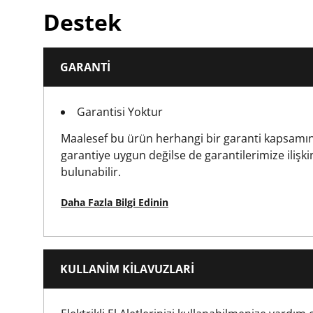
Destek
Ürün Uzunluğu [mm]
GARANTI
Ürün Genişliği [mm]
Garantisi Yoktur
Standards / Norms
Maalesef bu ürün herhangi bir garanti kapsamın
garantiye uygun değilse de garantilerimize ilişki
bulunabilir.
Daha Fazla Bilgi Edinin
KULLANIM KILAVUZLARI