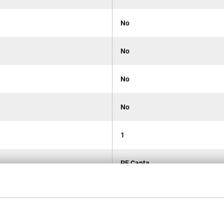
No
No
No
No
1
PE Çanta
Standart
6