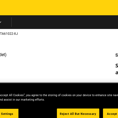
Skip to main content
TA61022-XJ
S
Accept All Cookies”, you agree to the storing of cookies on your device to enhance site nav
nd assist in our marketing efforts.
 Settings
Reject All But Necessary
Accept 