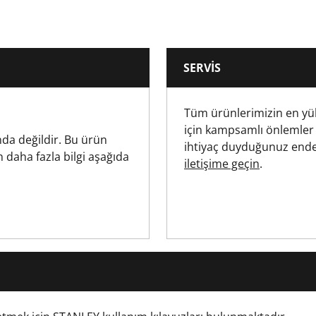
25
SERVIS
6
Tüm ürünlerimizin en yü
ISO 1173, ISO 2351-2
için kampsamlı önlemler
da değildir. Bu ürün
ihtiyaç duyduğunuz ende
n daha fazla bilgi aşağıda
iletişime geçin
.