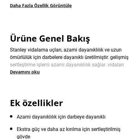
Daha Fazla Özellik Görüntüle
Ürüne Genel Bakış
Stanley vidalama uçları, azami dayanıklılık ve uzun
ömürlülük için darbelere dayanıklı üretilmiştir. gelişmiş
sertleştirme işlemi azami dayanıklılık sağlar. vidaları
Devamını oku
çeşitli malzemelere vidalamada matkap ucu
tutucularında kullanmak için idealdir.
Ek özellikler
Azami dayanıklılık için darbeye dayanıklı
Ekstra güç ve daha az kırılma için sertleştirilmiş
gövde