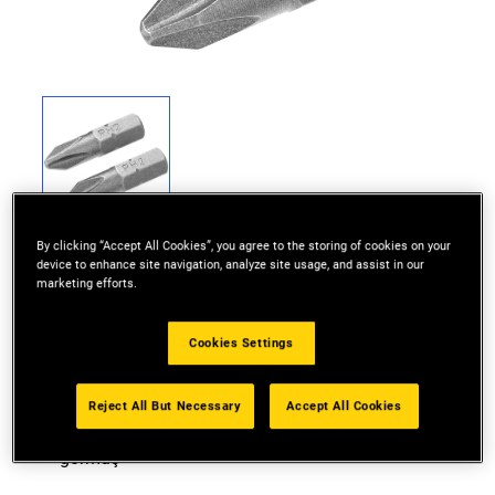
By clicking “Accept All Cookies”, you agree to the storing of cookies on your
device to enhance site navigation, analyze site usage, and assist in our
marketing efforts.
Kolay saklama için küçük boyutlu kap
Cookies Settings
Arttırılmış dayanıklılık için menteşeli kapak
Reject All But Necessary
Accept All Cookies
Kırılma ve aşınmaya dayanıklılık için ısıl işlem
görmüş