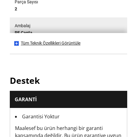
Parça Sayısı
2
Ambalaj
PE Çanta
Tüm Teknik Özellikleri Görüntüle
Performans türü
Standart
PH Kafa Tipi
Destek
PH2
Ürün Yüksekliği [mm]
GARANTI
6
Garantisi Yoktur
Ürün Uzunluğu [mm]
Maalesef bu ürün herhangi bir garanti
25
kapsamında değildir. Bu ürün garantiye uygun