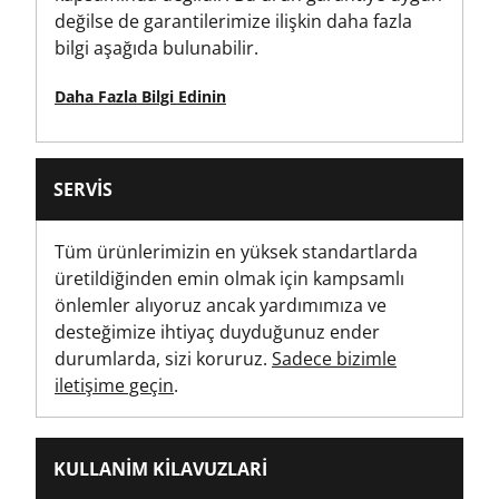
değilse de garantilerimize ilişkin daha fazla
Ürün Genişliği [mm]
bilgi aşağıda bulunabilir.
6
Daha Fazla Bilgi Edinin
Tornavida Kafası Tipi
PH
SERVIS
Standards / Norms
ISO 1173, ISO 2351-2
Tüm ürünlerimizin en yüksek standartlarda
üretildiğinden emin olmak için kampsamlı
önlemler alıyoruz ancak yardımımıza ve
desteğimize ihtiyaç duyduğunuz ender
durumlarda, sizi koruruz.
Sadece bizimle
iletişime geçin
.
KULLANIM KILAVUZLARI