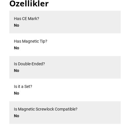
Özellikler
Has CE Mark?
No
Has Magnetic Tip?
No
Is Double-Ended?
No
Is it a Set?
No
Is Magnetic Screwlock Compatible?
No