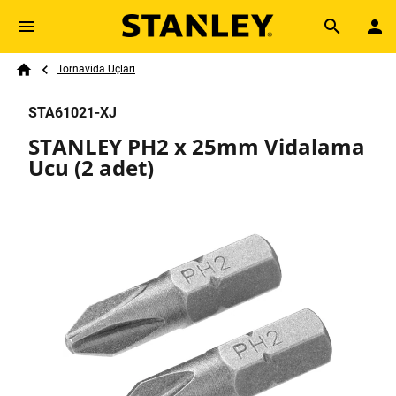
Skip to main content
Breadcrumb
Search
Tornavida Uçları
Home
STA61021-XJ
STANLEY PH2 x 25mm Vidalama
Ucu (2 adet)