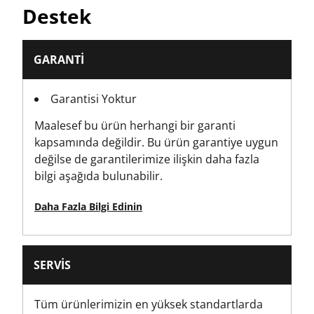
Ürün Paket Miktarı
Destek
3
Ürün Genişliği [mm]
GARANTI
137
Garantisi Yoktur
Delikli
Maalesef bu ürün herhangi bir garanti
Ağ
kapsamında değildir. Bu ürün garantiye uygun
değilse de garantilerimize ilişkin daha fazla
Zımpara Makinesi Tipi
bilgi aşağıda bulunabilir.
Ayrıntı
Daha Fazla Bilgi Edinin
Levha Tipi
Ağ
SERVIS
Tüm ürünlerimizin en yüksek standartlarda