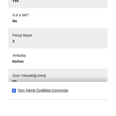
Yes
Is it a Set?
No
Parça Sayısı
3
Ambalaj
Karton
Ürün Yüksekliği [mm]
97
Tüm Teknik Özellikleri Görüntüle
Ürün Uzunluğu [mm]
0.5