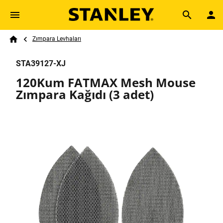
Skip to main content
Breadcrumb
Search
Zımpara Levhaları
Home
STA39127-XJ
120Kum FATMAX Mesh Mouse
Zımpara Kağıdı (3 adet)