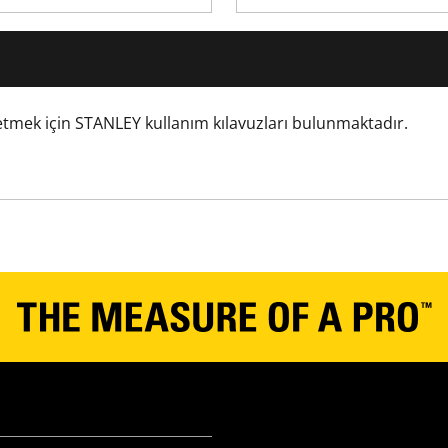
40
1500
m etmek için STANLEY kullanım kılavuzları bulunmaktadır.
1
Karton
Kablosuz
250
405
1