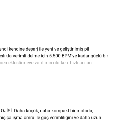
kendine deşarj ile yeni ve geliştirilmiş pil
uvarcılıkta verimli delme için 5.500 BPM'ye kadar güçlü bir
gerçekleştirmeye yardımcı olurken, hızlı açılan
izi yeni ve geliştirilmiş 18V Lityum İyon pil ile
İSİ: Daha küçük, daha kompakt bir motorla,
mış çalışma ömrü ile güç verimliliğini ve daha uzun