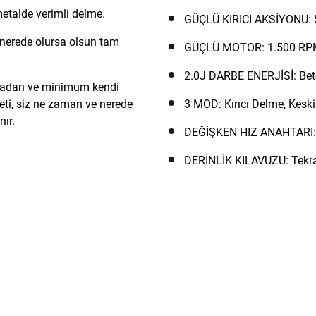
talde verimli delme.
GÜÇLÜ KIRICI AKSİYONU: 5
erede olursa olsun tam
GÜÇLÜ MOTOR: 1.500 RPM'y
2.0J DARBE ENERJİSİ: Beto
madan ve minimum kendi
eti, siz ne zaman ve nerede
3 MOD: Kırıcı Delme, Kesk
ır.
DEĞİŞKEN HIZ ANAHTARI: 
DERİNLİK KILAVUZU: Tekrar