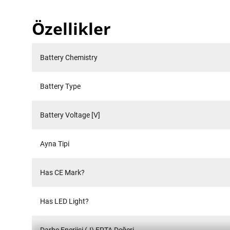
Özellikler
Battery Chemistry
Battery Type
Battery Voltage [V]
Ayna Tipi
Has CE Mark?
Has LED Light?
Darbe Enerjisi (J) EPTA Değeri