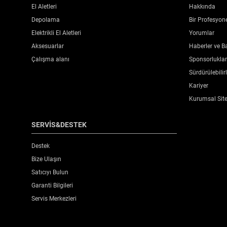
El Aletleri
Hakkında
Depolama
Bir Profesyon
Ürün Ağırlığı [Kg]
Elektrikli El Aletleri
Yorumlar
Aksesuarlar
Haberler ve Ba
Ürün Genişliği [mm]
Çalışma alanı
Sponsorluklar 
Sürdürülebilirl
Used for Chipping?
Kariyer
Kurumsal Sit
SERVİS&DESTEK
Destek
Bize Ulaşın
Satıcıyı Bulun
Garanti Bilgileri
Servis Merkezleri