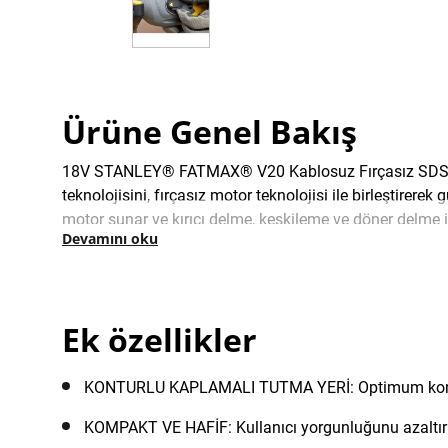
Ürüne Genel Bakış
18V STANLEY® FATMAX® V20 Kablosuz Fırçasız SDS Kırıcı
teknolojisini, fırçasız motor teknolojisi ile birleştirerek
motor sunar ve kırıcı delme, keskileme ve döner delme i
Devamını oku
mandren kolay uç değişimi sağlar. 18V STANLEY® FATMAX
kolayca çalıştırabilirsiniz.
Ek özellikler
KONTURLU KAPLAMALI TUTMA YERİ: Optimum konfor
KOMPAKT VE HAFİF: Kullanıcı yorgunluğunu azaltır ve