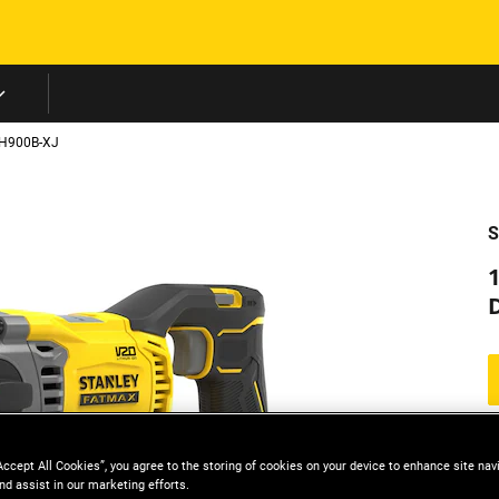
Skip to main content
H900B-XJ
S
1
D
Accept All Cookies”, you agree to the storing of cookies on your device to enhance site nav
nd assist in our marketing efforts.