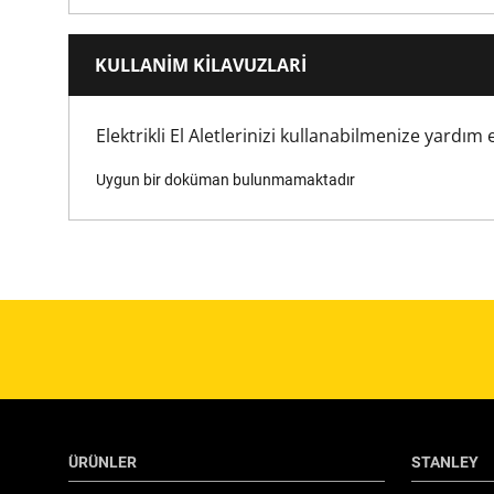
Maximum Drilling Diameter (Wood) [mm]
KULLANIM KILAVUZLARI
No Load Speed [RPM]
Elektrikli El Aletlerinizi kullanabilmenize yardı
Uygun bir doküman bulunmamaktadır
Hız Ayarı Sayısı
Ambalaj
Güç Kaynağı
Ürün Yüksekliği [mm]
Ürün Uzunluğu [mm]
ÜRÜNLER
STANLEY
Ürün Paket Miktarı