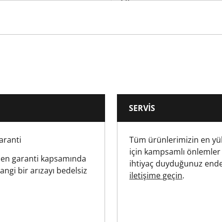
5500
Yes
Yes
SERVIS
22
Garanti
Tüm ürünlerimizin en yü
13
için kampsamlı önlemler
ilen garanti kapsamında
ihtiyaç duyduğunuz ende
13
ngi bir arızayı bedelsiz
iletişime geçin
.
30
13