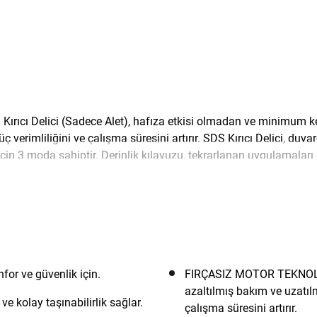
 Delici (Sadece Alet), hafıza etkisi olmadan ve minimum kendi 
 güç verimliliğini ve çalışma süresini artırır. SDS Kırıcı Delici, d
çin 3 moda sahiptir. Derinlik kılavuzu, tekrarlanan uygulamaları 
® V20 Kablosuz Sisteminin bir parçası olarak, tüm V20 aletlerin
 ve güvenlik için.
FIRÇASIZ MOTOR TEKNOLOJ
azaltılmış bakım ve uzatıl
 kolay taşınabilirlik sağlar.
çalışma süresini artırır.