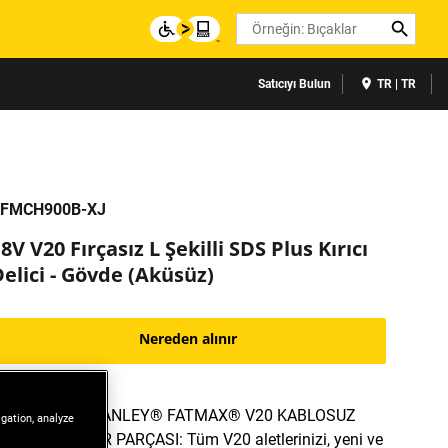
Search
Satıcıyı Bulun
TR | TR
FMCH900B-XJ
8V V20 Fırçasız L Şekilli SDS Plus Kırıcı
elici - Gövde (Aküsüz)
Nereden alınır
YENİ 18V STANLEY® FATMAX® V20 KABLOSUZ
igation, analyze
SİSTEMİN BİR PARÇASI: Tüm V20 aletlerinizi, yeni ve