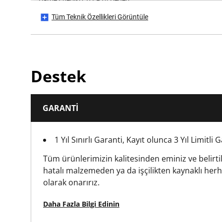
Tüm Teknik Özellikleri Görüntüle
Dak. Başına Etki Oranı
Is Brushless?
Destek
Is Dust Solution Compatible?
GARANTI
Maksimum Delme Kapasitesi (Duvar) [mm]
1 Yıl Sınırlı Garanti, Kayıt olunca 3 Yıl Limitli 
Maksimum Delme Kapasitesi (Metal) [mm]
Tüm ürünlerimizin kalitesinden eminiz ve belirt
Maksimum Delme Kapasitesi (Çelik) [mm]
hatalı malzemeden ya da işçilikten kaynaklı herha
olarak onarırız.
Maksimum Delme Kapasitesi (Ahşap) [mm]
Daha Fazla Bilgi Edinin
Maximum Drilling Diameter (Steel) [mm]