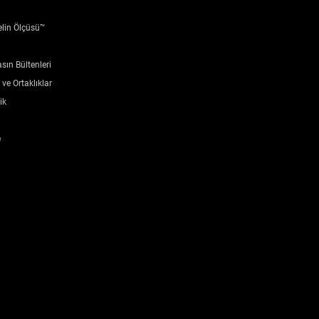
elin Ölçüsü™
2.3
sın Bültenleri
100
ve Ortaklıklar
ik
Yes
e