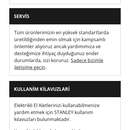
70
SERVIS
Ürün Uzunluğu [mm]
160
Tüm ürünlerimizin en yüksek standartlarda
üretildiğinden emin olmak için kampsamlı
Brüt Ürün Ağırlığı [Kg]
önlemler alıyoruz ancak yardımımıza ve
0
desteğimize ihtiyaç duyduğunuz ender
durumlarda, sizi koruruz.
Sadece bizimle
Ürün Ağırlığı [Kg]
iletişime geçin
.
1.098
Ürün Genişliği [mm]
KULLANIM KILAVUZLARI
98
Elektrikli El Aletlerinizi kullanabilmenize
Surform Ürün Tipi
yardım etmek için STANLEY kullanım
Yüzey Formu
kılavuzları bulunmaktadır.