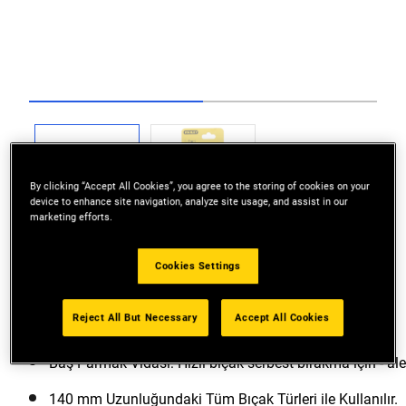
Go to slide 1
Go to slide 2
By clicking “Accept All Cookies”, you agree to the storing of cookies on your
device to enhance site navigation, analyze site usage, and assist in our
marketing efforts.
Cookies Settings
Reject All But Necessary
Accept All Cookies
Hafif Plastik Kalıplı Gövde: Güç ve dayanıklılık için.
Baş Parmak Vidası: Hızlı bıçak serbest bırakma için - al
140 mm Uzunluğundaki Tüm Bıçak Türleri ile Kullanılır.