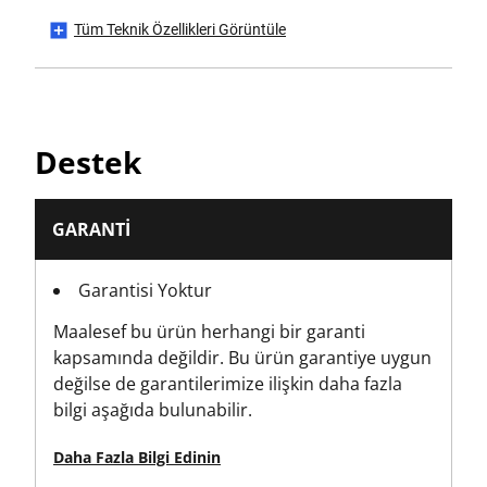
Tüm Teknik Özellikleri Görüntüle
Has CE Mark?
No
Has Quick Release Mechanism?
Destek
Yes
Has Second Handle?
GARANTI
No
Garantisi Yoktur
Is it a Set?
Maalesef bu ürün herhangi bir garanti
No
kapsamında değildir. Bu ürün garantiye uygun
değilse de garantilerimize ilişkin daha fazla
Parça Sayısı
bilgi aşağıda bulunabilir.
1
Daha Fazla Bilgi Edinin
Ürün Yüksekliği [mm]