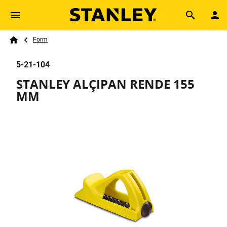
Skip to main content
Breadcrumb
Search
Form
Home
5-21-104
STANLEY ALÇIPAN RENDE 155
MM