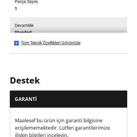
Parça Sayısı
1
Devamlılık
Standart
Tüm Teknik Özellikleri Görüntüle
Ürün Yüksekliği [mm]
40
Ürün Uzunluğu [mm]
Destek
155
Brüt Ürün Ağırlığı [Kg]
GARANTI
0.14
Maalesef bu ürün için garanti bilgisine
Ürün Ağırlığı [Kg]
erişilememektedir. Lütfen garantilerimize
0.14
ilişkin bilgileri inceleyin.