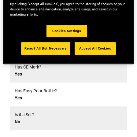
Özellikler
By clicking “Accept All Cookies”, you agree to the storing of cookies on your
device to enhance site navigation, analyze site usage, and assist in our
marketing efforts.
Kemer Klipsi
Hayır
Cookies Settings
Tebeşir Rengi
Reject All But Necessary
Accept All Cookies
Mavi
Has CE Mark?
Yes
Has Easy Pour Bottle?
Yes
Is it a Set?
No