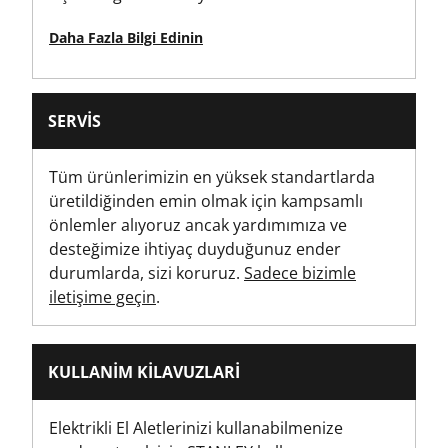
Ürün Genişliği [mm]
Daha Fazla Bilgi Edinin
60
Hava koşullarına dayanıklılık
SERVIS
1 hafta
Tüm ürünlerimizin en yüksek standartlarda
üretildiğinden emin olmak için kampsamlı
önlemler alıyoruz ancak yardımımıza ve
desteğimize ihtiyaç duyduğunuz ender
durumlarda, sizi koruruz.
Sadece bizimle
iletişime geçin
.
KULLANIM KILAVUZLARI
Elektrikli El Aletlerinizi kullanabilmenize