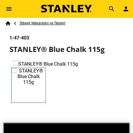
Skip to main content
Breadcrumb
Search
Tebeşir Makaraları ve Tebeşir
Home
1-47-403
STANLEY® Blue Chalk 115g