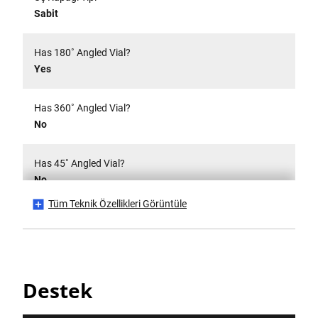
Sabit
Has 180˚ Angled Vial?
Yes
Has 360˚ Angled Vial?
No
Has 45˚ Angled Vial?
No
Tüm Teknik Özellikleri Görüntüle
Has 90˚ Angled Vial?
Yes
Has Carry Handle?
Destek
Yes