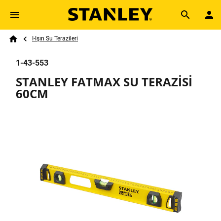
Skip to main content
Breadcrumb
Search
I-Işın Su Terazileri
Home
1-43-553
STANLEY FATMAX SU TERAZİSİ
60CM