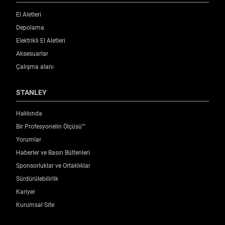
0.49
El Aletleri
Ürün Ağırlığı [Kg]
Depolama
0.49
Elektrikli El Aletleri
Aksesuarlar
Ürün Genişliği [mm]
Çalışma alanı
27
STANLEY
Standards / Norms
Hakkında
DIN 877
Bir Profesyonelin Ölçüsü™
Yorumlar
Flakon Tipi
Haberler ve Basın Bültenleri
Boru
Sponsorluklar ve Ortaklıklar
Sürdürülebilirlik
Kariyer
Kurumsal Site