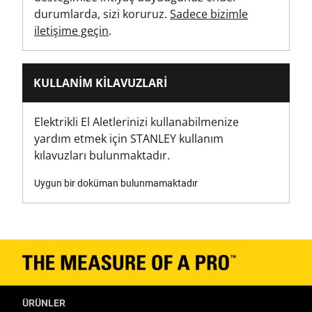
durumlarda, sizi koruruz.
Sadece bizimle
Manual or Powered?
iletişime geçin
.
Manuel
Parça Sayısı
KULLANIM KILAVUZLARI
1
Elektrikli El Aletlerinizi kullanabilmenize
Flakon sayısı
yardım etmek için STANLEY kullanım
3
kılavuzları bulunmaktadır.
Uygun bir doküman bulunmamaktadır
Ürün Yüksekliği [mm]
65
Ürün Uzunluğu [mm]
610
Brüt Ürün Ağırlığı [Kg]
ÜRÜNLER