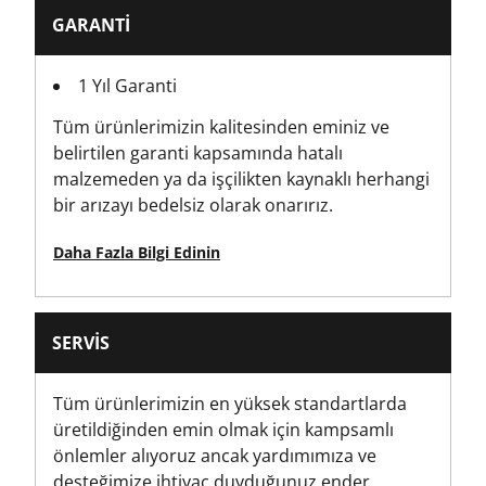
Has CE Mark?
GARANTI
Yes
1 Yıl Garanti
Is it a Set?
Tüm ürünlerimizin kalitesinden eminiz ve
No
belirtilen garanti kapsamında hatalı
malzemeden ya da işçilikten kaynaklı herhangi
Is Magnetic?
bir arızayı bedelsiz olarak onarırız.
No
Daha Fazla Bilgi Edinin
Su Terazisi Uzunluğu
600mm/24"
SERVIS
Su Terazisi Malzemesi
Alüminyum
Tüm ürünlerimizin en yüksek standartlarda
üretildiğinden emin olmak için kampsamlı
Su Terazisi Profili
önlemler alıyoruz ancak yardımımıza ve
I-Beam
desteğimize ihtiyaç duyduğunuz ender