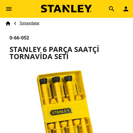
Skip to main content
Breadcrumb
Search
Tornavidalar
Home
0-66-052
STANLEY 6 PARÇA SAATÇİ
TORNAVİDA SETİ