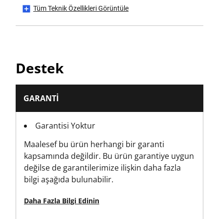
Tüm Teknik Özellikleri Görüntüle
Brüt Ürün Ağırlığı [Kg]
0.08
Ürün Ağırlığı [Kg]
Destek
0.083
Ürün Genişliği [mm]
GARANTI
100
Garantisi Yoktur
Kategoriyi Ayarla
Maalesef bu ürün herhangi bir garanti
Vidalama
kapsamında değildir. Bu ürün garantiye uygun
değilse de garantilerimize ilişkin daha fazla
bilgi aşağıda bulunabilir.
Daha Fazla Bilgi Edinin