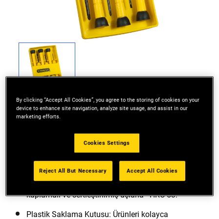
By clicking “Accept All Cookies”, you agree to the storing of cookies on your
device to enhance site navigation, analyze site usage, and assist in our
marketing efforts.
Cookies Settings
Çekici Çift Malzemeli Saplar: Kolay ve rahat tutuş
için tasarlanmıştır.
Reject All But Necessary
Accept All Cookies
Krom Vanadyum Çelik Çubuklar: Siyah oksit
kaplamalı ve sertleştirilmiş uçlarla - HRC 53.
Plastik Saklama Kutusu: Ürünleri kolayca