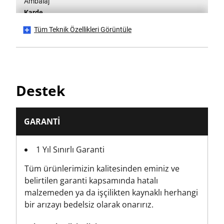
Ambalaj
Karde
Tüm Teknik Özellikleri Görüntüle
Ürün Yüksekliği [mm]
18
Ürün Uzunluğu [mm]
Destek
232
Ürün Paketleme Stili
GARANTI
Asılı Kart
1 Yıl Sınırlı Garanti
Ürün Paket Miktarı
Tüm ürünlerimizin kalitesinden eminiz ve
6
belirtilen garanti kapsamında hatalı
malzemeden ya da işçilikten kaynaklı herhangi
Ürün Ağırlığı [g]
bir arızayı bedelsiz olarak onarırız.
30