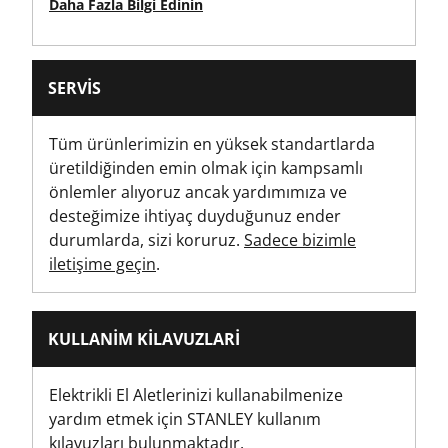
Daha Fazla Bilgi Edinin
Brüt Ürün Ağırlığı [g]
30
SERVIS
Ürün Genişliği [mm]
47
Tüm ürünlerimizin en yüksek standartlarda
üretildiğinden emin olmak için kampsamlı
Tornavida Kolu Tipi
önlemler alıyoruz ancak yardımımıza ve
İki Malzemeli
desteğimize ihtiyaç duyduğunuz ender
durumlarda, sizi koruruz.
Sadece bizimle
Tornavida Kafası Tipi
iletişime geçin
.
Oluklu
Standards / Norms
KULLANIM KILAVUZLARI
ISO 2380-1, ISO 2380-2
Elektrikli El Aletlerinizi kullanabilmenize
yardım etmek için STANLEY kullanım
kılavuzları bulunmaktadır.