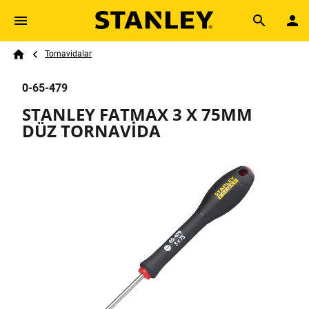
Skip to main content
Breadcrumb
Search
Tornavidalar
Home
0-65-479
STANLEY FATMAX 3 X 75MM
DÜZ TORNAVİDA