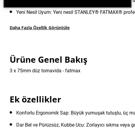
Yapı Malzemesi: Ekstra güç, performans ve daha uzun ürü
Yeni Nesil Uyum: Yeni nesil STANLEY® FATMAX® profesyo
Daha Fazla Özellik Görüntüle
Ürüne Genel Bakış
3 x 75mm düz tornavida - fatmax
Ek özellikler
Konforlu Ergonomik Sap: Büyük yumuşak tutuşlu, üç mal
Dar Bel ve Pürüzsüz, Kubbe Ucu: Zorlayıcı sıkma veya ge