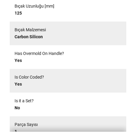
Bıçak Uzunluğu [mm]
125
Bıçak Malzemesi
Carbon Silicon
Has Overmold On Handle?
Yes
Is Color Coded?
Yes
Is it a Set?
No
Parça Sayısı
1