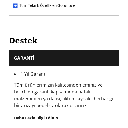
Tüm Teknik Özellikleri Görüntüle
Ambalaj
Karde
Ürün Yüksekliği [mm]
Destek
30
Ürün Uzunluğu [mm]
GARANTI
287
1 Yıl Garanti
Ürün Paketleme Stili
Tüm ürünlerimizin kalitesinden eminiz ve
Asılı Kart
belirtilen garanti kapsamında hatalı
malzemeden ya da işçilikten kaynaklı herhangi
Ürün Paket Miktarı
bir arızayı bedelsiz olarak onarırız.
6
Daha Fazla Bilgi Edinin
Ürün Ağırlığı [g]