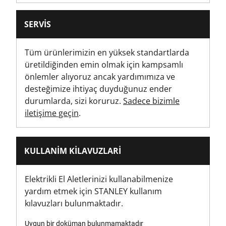
82
SERVIS
Brüt Ürün Ağırlığı [g]
82
Tüm ürünlerimizin en yüksek standartlarda
üretildiğinden emin olmak için kampsamlı
Ürün Genişliği [mm]
önlemler alıyoruz ancak yardımımıza ve
46
desteğimize ihtiyaç duyduğunuz ender
durumlarda, sizi koruruz.
Sadece bizimle
PZ Kafa Tipi
iletişime geçin
.
PZ2
Tornavida Kolu Tipi
KULLANIM KILAVUZLARI
İki Malzemeli
Elektrikli El Aletlerinizi kullanabilmenize
Tornavida Kafası Tipi
yardım etmek için STANLEY kullanım
PZ
kılavuzları bulunmaktadır.
Uygun bir doküman bulunmamaktadır