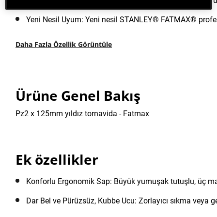
Yapı Malzemesi: Ekstra güç, performans ve daha uzun ürü
Yeni Nesil Uyum: Yeni nesil STANLEY® FATMAX® profesyo
Daha Fazla Özellik Görüntüle
Ürüne Genel Bakış
Pz2 x 125mm yıldız tornavida - Fatmax
Ek özellikler
Konforlu Ergonomik Sap: Büyük yumuşak tutuşlu, üç mal
Dar Bel ve Pürüzsüz, Kubbe Ucu: Zorlayıcı sıkma veya ge