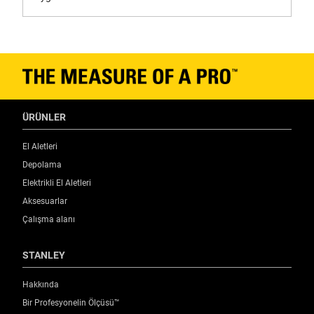
Standards / Norms
ISO 8764-1, ISO 8764-2
ÜRÜNLER
El Aletleri
Depolama
Elektrikli El Aletleri
Aksesuarlar
Çalışma alanı
STANLEY
Hakkında
Bir Profesyonelin Ölçüsü™