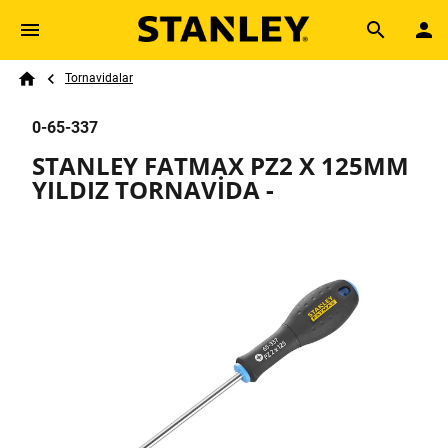
Skip to main content
Breadcrumb
Search
Tornavidalar
Home
0-65-337
STANLEY FATMAX PZ2 X 125MM
YILDIZ TORNAVİDA -