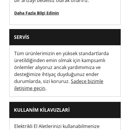
bir arızayı bedelsiz olarak onarırız.
Asılı Kart
Daha Fazla Bilgi Edinin
Ürün Paket Miktarı
6
SERVIS
Ürün Ağırlığı [g]
117
Tüm ürünlerimizin en yüksek standartlarda
üretildiğinden emin olmak için kampsamlı
Brüt Ürün Ağırlığı [g]
önlemler alıyoruz ancak yardımımıza ve
117
desteğimize ihtiyaç duyduğunuz ender
durumlarda, sizi koruruz.
Sadece bizimle
Ürün Genişliği [mm]
iletişime geçin
.
42
Tornavida Kolu Tipi
KULLANIM KILAVUZLARI
İki Malzemeli
Elektrikli El Aletlerinizi kullanabilmenize