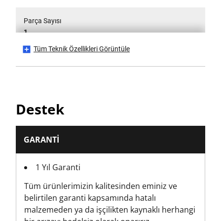
Parça Sayısı
1
Tüm Teknik Özellikleri Görüntüle
Ambalaj
Karde
PH Kafa Tipi
Destek
PH2
Ürün Yüksekliği [mm]
GARANTI
31
1 Yıl Garanti
Ürün Uzunluğu [mm]
Tüm ürünlerimizin kalitesinden eminiz ve
412
belirtilen garanti kapsamında hatalı
malzemeden ya da işçilikten kaynaklı herhangi
Ürün Paketleme Stili