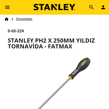
Skip to main content
Breadcrumb
Search
Tornavidalar
Home
0-65-224
STANLEY PH2 X 250MM YILDIZ
TORNAVİDA - FATMAX