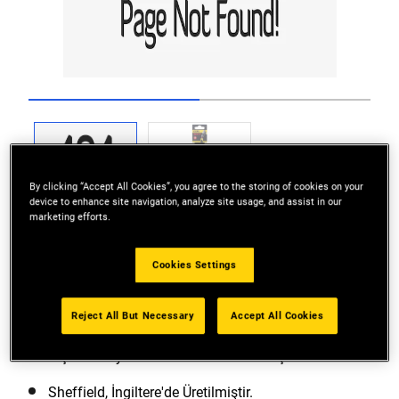
Go to slide 1
Go to slide 2
By clicking “Accept All Cookies”, you agree to the storing of cookies on your
device to enhance site navigation, analyze site usage, and assist in our
marketing efforts.
Cookies Settings
Reject All But Necessary
Accept All Cookies
Lake Kaplı Bıçak: Korozyon koruması sağlar.
Bıçak Koruyucu ile Teslim: Güvenlik için.
Sheffield, İngiltere'de Üretilmiştir.