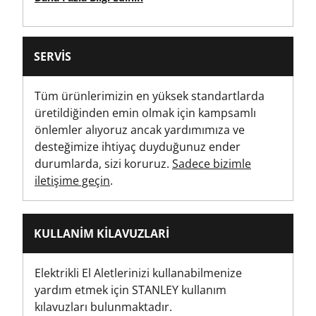
Ürün Paket Miktarı
1
SERVIS
Brüt Ürün Ağırlığı [Kg]
0.2
Tüm ürünlerimizin en yüksek standartlarda
üretildiğinden emin olmak için kampsamlı
Ürün Ağırlığı [Kg]
önlemler alıyoruz ancak yardımımıza ve
0.2
desteğimize ihtiyaç duyduğunuz ender
durumlarda, sizi koruruz.
Sadece bizimle
Ürün Genişliği [mm]
iletişime geçin
.
50
KULLANIM KILAVUZLARI
Elektrikli El Aletlerinizi kullanabilmenize
yardım etmek için STANLEY kullanım
kılavuzları bulunmaktadır.