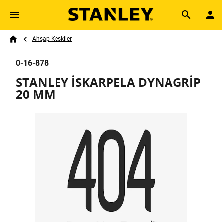
Skip to main content
Breadcrumb
Search
Ahşap Keskiler
Home
0-16-878
STANLEY İSKARPELA DYNAGRİP
20 MM