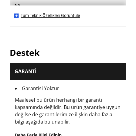
No
Tüm Teknik Özellikleri Görüntüle
Is it a Set?
No
Parça Sayısı
Destek
1
Ambalaj
GARANTI
Bakım Etiketi
Garantisi Yoktur
Ürün Yüksekliği [mm]
Maalesef bu ürün herhangi bir garanti
40
kapsamında değildir. Bu ürün garantiye uygun
değilse de garantilerimize ilişkin daha fazla
Ürün Uzunluğu [mm]
bilgi aşağıda bulunabilir.
330
Daha Fazla Bilgi Edinin