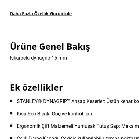
Daha Fazla Özellik Görüntüle
Ürüne Genel Bakış
Iskarpela dynagrip 15 mm
Ek özellikler
STANLEY® DYNAGRIP™ Ahşap Keserler: Üstün kenar koruma
Kısa Seri Bıçak: Güç ve kontrol için.
Ergonomik Çift Malzemeli Yumuşak Tutuş Sap: Maksimum
Çelik Darbe Kapağı: Çekiçle kullanılabilir, temas noktasınd