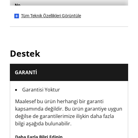
No
Tüm Teknik Özellikleri Görüntüle
Is it a Set?
No
Parça Sayısı
Destek
1
Ambalaj
GARANTI
Bakım Etiketi
Garantisi Yoktur
Ürün Yüksekliği [mm]
Maalesef bu ürün herhangi bir garanti
30
kapsamında değildir. Bu ürün garantiye uygun
değilse de garantilerimize ilişkin daha fazla
Ürün Uzunluğu [mm]
bilgi aşağıda bulunabilir.
320
Daha Fazla Bilgi Edinin