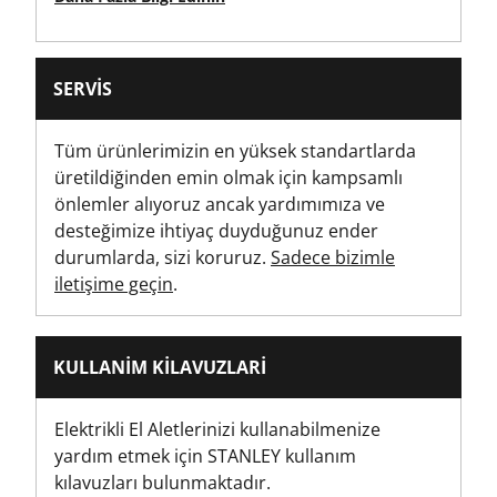
Brüt Ürün Ağırlığı [Kg]
0.2
SERVIS
Ürün Ağırlığı [Kg]
0.2
Tüm ürünlerimizin en yüksek standartlarda
üretildiğinden emin olmak için kampsamlı
Ürün Genişliği [mm]
önlemler alıyoruz ancak yardımımıza ve
50
desteğimize ihtiyaç duyduğunuz ender
durumlarda, sizi koruruz.
Sadece bizimle
iletişime geçin
.
KULLANIM KILAVUZLARI
Elektrikli El Aletlerinizi kullanabilmenize
yardım etmek için STANLEY kullanım
kılavuzları bulunmaktadır.