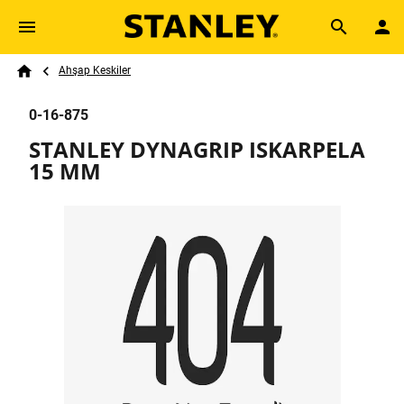
Skip to main content
Breadcrumb
Search
Ahşap Keskiler
Home
0-16-875
STANLEY DYNAGRIP ISKARPELA
15 MM